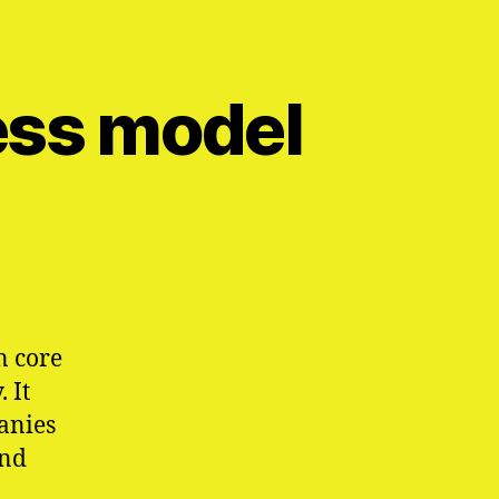
ess model
n core
 It
anies
and