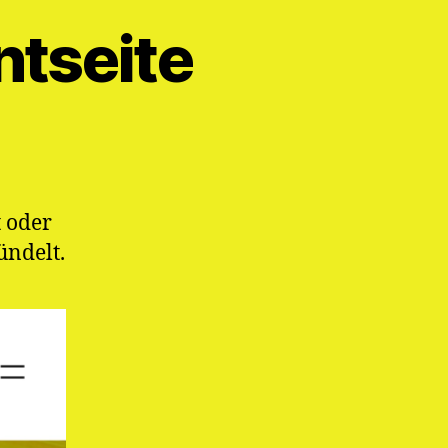
ntseite
 oder
ündelt.