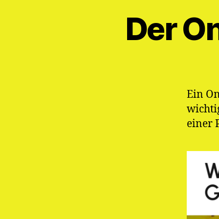
Der On
Ein On
wichti
einer 