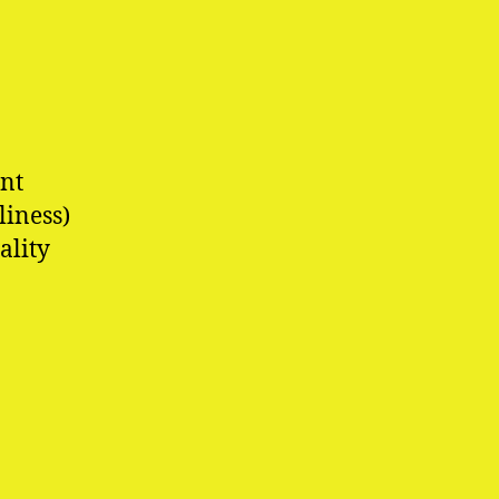
unt
liness)
ality