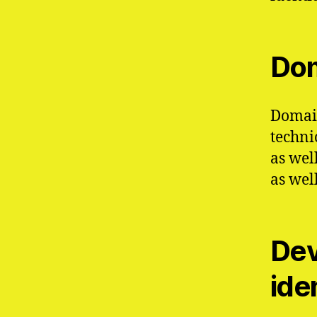
Dom
Domain
techni
as wel
as wel
Dev
iden