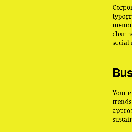
Corpor
typogr
memora
channe
social
Bus
Your e
trends
approa
sustai