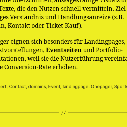
nte Überschriften, aussagekräftige Visuals u
Texte, die den Nutzen schnell vermitteln. Ziel 
iges Verständnis und Handlungsanreize (z.B.
an, Kontakt oder Ticket-Kauf).
er eignen sich besonders für Landingpages,
tvorstellungen,
Eventseiten
und Portfolio-
tationen, weil sie die Nutzerführung verein
e Conversion-Rate erhöhen.
ert
,
Contact
,
domains
,
Event
,
landingpage
,
Onepager
,
Sport
rter