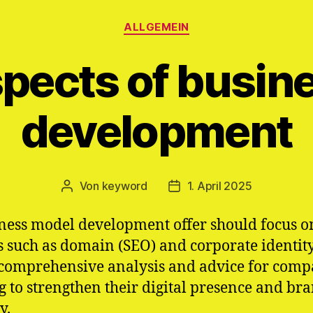
Kategorien
ALLGEMEIN
spects of busin
development
Von
keyword
1. April 2025
Beitragsautor
Veröffentlichungsdatum
ness model development offer should focus o
s such as domain (SEO) and corporate identity.
 comprehensive analysis and advice for comp
g to strengthen their digital presence and br
y.