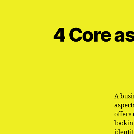
4 Core a
A busi
aspect
offers
lookin
identit