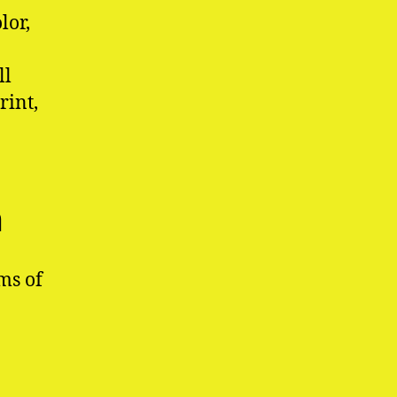
lor,
ll
rint,
n
ms of