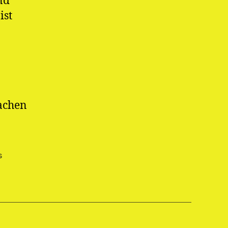
nd
ist
fachen
s