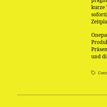
prägna
kurze 
sofort
Zeitpl
Onepag
Produk
Präsen
und di
Conc
Schlagwö