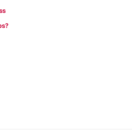
ss
ps?