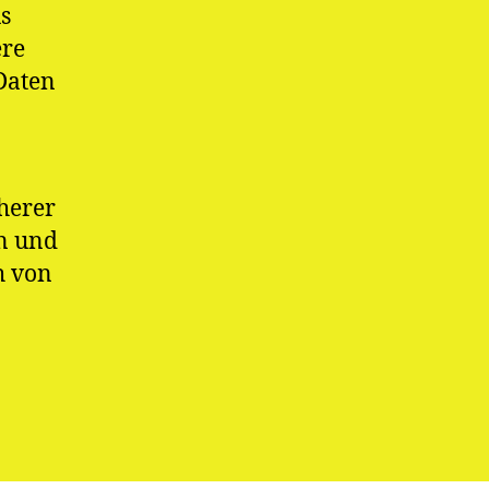
s
ere
Daten
cherer
n und
h von