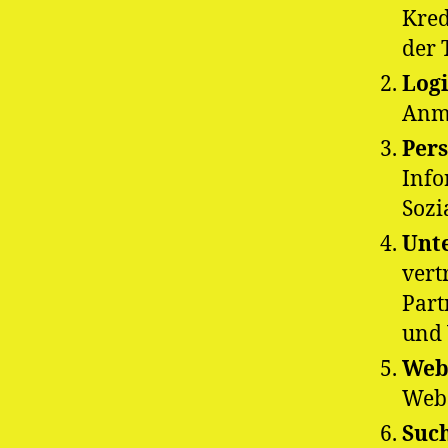
Kred
der 
Logi
Anme
Pers
Info
Sozi
Unt
vert
Part
und 
Webs
Webs
Suc