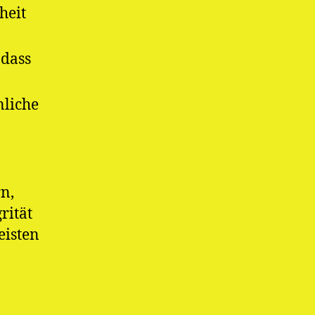
heit
odass
nliche
n,
rität
eisten