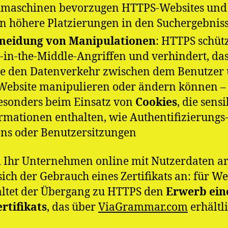
maschinen bevorzugen HTTPS-Websites und
n höhere Platzierungen in den Suchergebnis
meidung von Manipulationen
: HTTPS schütz
in-the-Middle-Angriffen und verhindert, da
te den Datenverkehr zwischen dem Benutzer
Website manipulieren oder ändern können​ – 
besonders beim Einsatz von
Cookies
, die sensi
rmationen enthalten, wie Authentifizierungs
ns oder Benutzersitzungen​
 Ihr Unternehmen online mit Nutzerdaten arb
 sich der Gebrauch eines Zertifikats an: für We
ltet der Übergang zu HTTPS den
Erwerb ein
rtifikats
, das über
ViaGrammar.com
erhältli