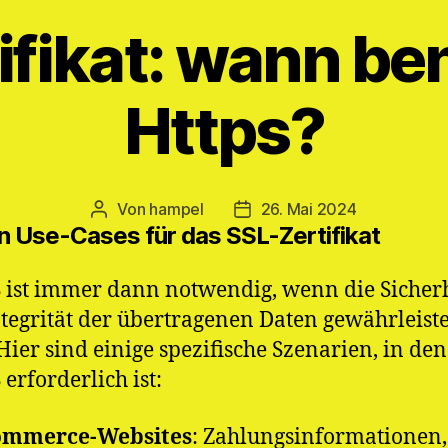
ifikat: wann ben
Https?
Von
hampel
26. Mai 2024
Beitragsautor
Veröffentlichungsdatum
n Use-Cases für das SSL-Zertifikat
ist immer dann notwendig, wenn die Sicherh
tegrität der übertragenen Daten gewährleiste
Hier sind einige spezifische Szenarien, in de
erforderlich ist:
ommerce-Websites
: Zahlungsinformationen,