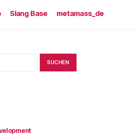
o
Slang Base
metamass_de
evelopment