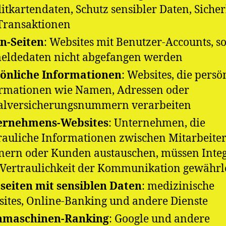
itkartendaten, Schutz sensibler Daten, Sicher
Transaktionen
n-Seiten
: Websites mit Benutzer-Accounts, s
ldedaten nicht abgefangen werden​​
önliche Informationen
: Websites, die persö
rmationen wie Namen, Adressen oder
alversicherungsnummern verarbeiten
ernehmens-Websites
: Unternehmen, die
rauliche Informationen zwischen Mitarbeiter
nern oder Kunden austauschen, müssen Integ
Vertraulichkeit der Kommunikation gewährl
eiten mit sensiblen Daten
: medizinische
ites, Online-Banking und andere Dienste
hmaschinen-Ranking
: Google und andere