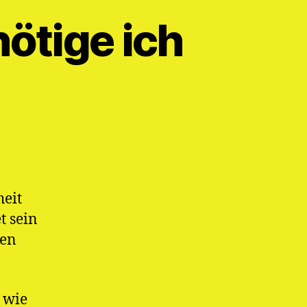
ötige ich
eit
t sein
nen
 wie