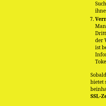
Such
ihne
Ver
Man-
Drit
der 
ist 
Info
Toke
Sobald
bietet
beinha
SSL-Ze