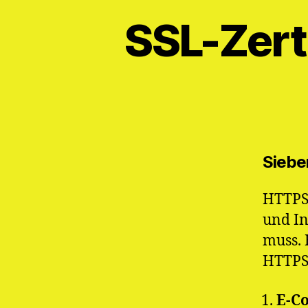
SSL-Zert
Siebe
HTTPS 
und In
muss. 
HTTPS 
E-C