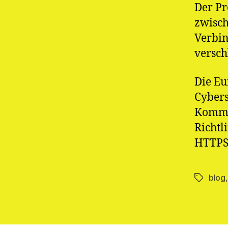
Der P
zwisch
Verbin
versch
Die Eu
Cybers
Kommu
Richt
HTTPS-
blog
Schlagwö