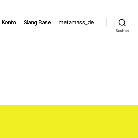
 Konto
Slang Base
metamass_de
Suchen