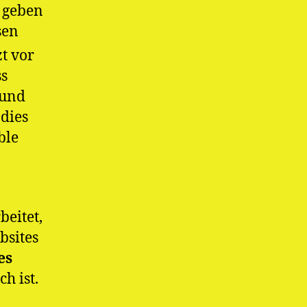
 geben
sen
t vor
ss
 und
dies
ble
-
eitet,
bsites
es
ch ist.