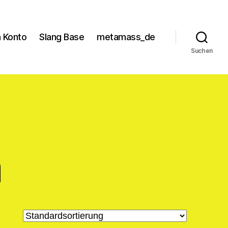
 Konto
Slang Base
metamass_de
Suchen
n