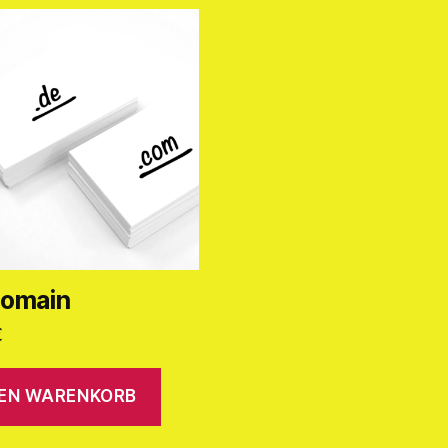
domain
€
DEN WARENKORB