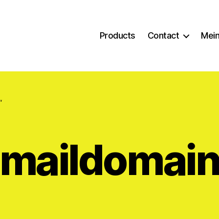
Products
Contact
Mein
“
maildomai