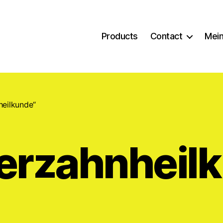
Products
Contact
Mein
heilkunde“
erzahnheil