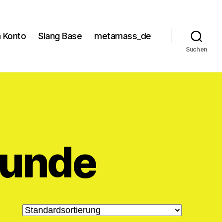
 Konto
Slang Base
metamass_de
Suchen
kunde