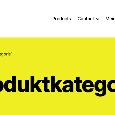
Products
Contact
Mein
egorie“
oduktkatego