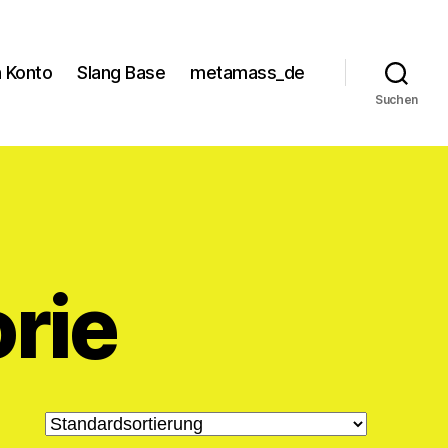
 Konto
Slang Base
metamass_de
Suchen
rie